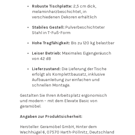
Robuste Tischplatte:
2,5 cm dick,
melaminharzbeschichtet, in
verschiedenen Dekoren erhältlich
Stabiles Gestell:
Pulverbeschichteter
Stahl in T-Fuß-Form
Hohe Tragfähigkeit:
Bis zu 120 kg belastbar
Leiser Betrieb:
Maximales Eigengeräusch
von 42 dB
Lieferzustand:
Die Lieferung der Tische
erfolgt als Komplettbausatz, inklusive
Aufbauanleitung zur einfachen und
schnellen Montage.
Gestalten Sie Ihren Arbeitsplatz ergonomisch
und modern – mit dem Elevate Basic von
geramöbel.
Angaben zur Produktsicherheit:
Hersteller: Geramöbel GmbH, Hinter dem
Wachhügel 6, 07570 Harth-Pöllnitz, Deutschland