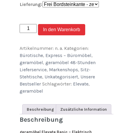
Lieferung:
geramöbel
In den Warenkorb
Sitz-
Steh-
Artikelnummer:
n. a.
Kategorien:
Schreibtisch
Bürotische
,
Express – Büromöbel
,
Elevate
geramöbel
,
geramöbel 48-Stunden
Basic
Lieferservice
,
Markenshops
,
Sitz-
1600x800x730-
Stehtische
,
Unkategorisiert
,
Unsere
1230mm
Bestseller
Schlagwörter:
Elevate
,
quantity
geramöbel
Beschreibung
Zusätzliche Information
Beschreibung
geramöbel Elevate Basic – Elektrisch