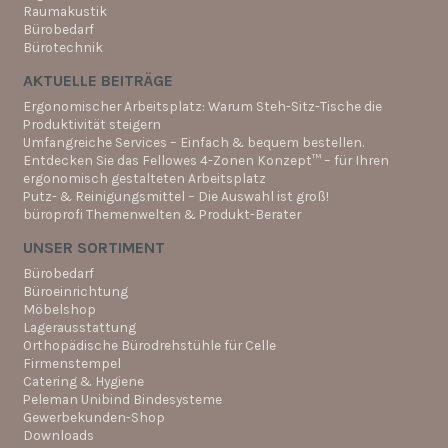
Raumakustik
Bürobedarf
Bürotechnik
AKTUELLE BEITRÄGE
Ergonomischer Arbeitsplatz: Warum Steh-Sitz-Tische die
Produktivität steigern
Umfangreiche Services – Einfach & bequem bestellen.
Entdecken Sie das Fellowes 4-Zonen Konzept™ – für Ihren
ergonomisch gestalteten Arbeitsplatz
Putz- & Reinigungsmittel – Die Auswahl ist groß!
büroprofi Themenwelten & Produkt-Berater
UNSER SORTIMENT
Bürobedarf
Büroeinrichtung
Möbelshop
Lagerausstattung
Orthopädische Bürodrehstühle für Celle
Firmenstempel
Catering & Hygiene
Peleman Unibind Bindesysteme
Gewerbekunden-Shop
Downloads