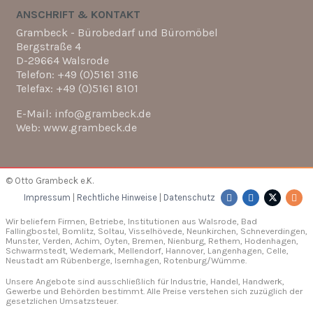
ANSCHRIFT & KONTAKT
Grambeck - Bürobedarf und Büromöbel
Bergstraße 4
D-29664 Walsrode
Telefon: +49 (0)5161 3116
Telefax: +49 (0)5161 8101
E-Mail: info@grambeck.de
Web: www.grambeck.de
© Otto Grambeck e.K.
Impressum
|
Rechtliche Hinweise
|
Datenschutz
Wir beliefern Firmen, Betriebe, Institutionen aus Walsrode, Bad
Fallingbostel, Bomlitz,
Soltau
, Visselhövede, Neunkirchen,
Schneverdingen
,
Munster,
Verden
, Achim, Oyten, Bremen,
Nienburg
, Rethem, Hodenhagen,
Schwarmstedt, Wedemark, Mellendorf,
Hannover
, Langenhagen,
Celle
,
Neustadt am Rübenberge, Isernhagen,
Rotenburg/Wümme
.
Unsere Angebote sind ausschließlich für Industrie, Handel, Handwerk,
Gewerbe und Behörden bestimmt. Alle Preise verstehen sich zuzüglich der
gesetzlichen Umsatzsteuer.