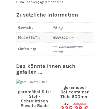
E-Mail: service@geramoebel.de
Zusätzliche Information
Gewicht
48 kg
Maße (BxT):
1600x800mm
Frei Bordsteinkante –
Lieferung:
zerlegt
Das könnte Ihnen auch
gefallen …
geramöbel
geramöbel Sitz-
Rollcontainer
Steh-
Tiefe 600mm
Schreibtisch
statt:
462,18
€
Elevate Basic
335,29
€