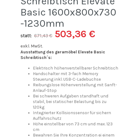
Schreibtisch Elevate
Basic 1600x800x730
-1230mm
503,36
€
statt:
671,43
€
exkl. MwSt.
Ausstattung des geramöbel Elevate Basic
Schreibtisch´s:
Elektrisch höhenverstellbarer Schreibtisch
Handschalter mit 3-fach Memory
Steuerung inkl. USB-C-Ladebuchse
Reibungslose Höhenverstellung mit Sanft-
Anlauf-Stop
Bei schweren Aufgaben standhaft und
stabil, bei statischer Belastung bis zu
120kg
Integrierter Kollisionssensor für sichern
Auffahrschutz
Höhe einstellbar von 73 cm und max. 123
cm
Bewahren Sie Ihre Konzentration ei einem