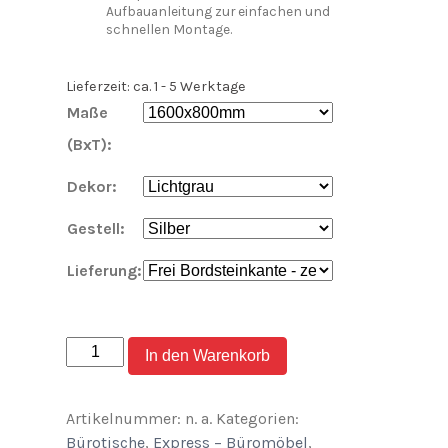
Aufbauanleitung zur einfachen und
schnellen Montage.
Lieferzeit: ca. 1 - 5 Werktage
Maße
(BxT):
Dekor:
Gestell:
Lieferung:
geramöbel
In den Warenkorb
Sitz-
Steh-
Artikelnummer:
n. a.
Kategorien:
Schreibtisch
Bürotische
,
Express – Büromöbel
,
Elevate