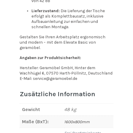
von 42 dB
Lieferzustand:
Die Lieferung der Tische
erfolgt als Komplettbausatz, inklusive
Aufbauanleitung zur einfachen und
schnellen Montage.
Gestalten Sie Ihren Arbeitsplatz ergonomisch
und modern – mit dem Elevate Basic von
geramöbel.
Angaben zur Produktsicherheit:
Hersteller: Geramöbel GmbH, Hinter dem
Wachhügel 6, 07570 Harth-Pöllnitz, Deutschland
E-Mail: service@geramoebel.de
Zusätzliche Information
Gewicht
48 kg
Maße (BxT):
1600x800mm
Frei Bordsteinkante –