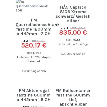
HÅG Capisco
8106 Xtreme
schwarz/ Gestell
FM
silber
Querrolladenschrank
statt:
1.074,00
€
fastline 1200mm
835,00
€
x 442mm | 2 OH
exkl. MwSt.
statt:
667,00
€
520,17
€
Lieferzeit: ca. 3 - 4 Tage
exkl. MwSt.
Ausführung wählen
Lieferzeit: In 7 Werktagen
lieferbar!
Ausführung wählen
FM Aktenregal
FM Rollcontainer
fastline 800mm
fastline 600mm
x 442mm | 5 OH
tief,
abschließbar