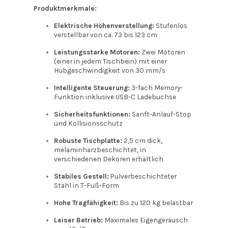
Produktmerkmale:
Elektrische Höhenverstellung:
Stufenlos
verstellbar von ca. 73 bis 123 cm
Leistungsstarke Motoren:
Zwei Motoren
(einer in jedem Tischbein) mit einer
Hubgeschwindigkeit von 30 mm/s
Intelligente Steuerung:
3-fach Memory-
Funktion inklusive USB-C Ladebuchse
Sicherheitsfunktionen:
Sanft-Anlauf-Stop
und Kollisionsschutz
Robuste Tischplatte:
2,5 cm dick,
melaminharzbeschichtet, in
verschiedenen Dekoren erhältlich
Stabiles Gestell:
Pulverbeschichteter
Stahl in T-Fuß-Form
Hohe Tragfähigkeit:
Bis zu 120 kg belastbar
Leiser Betrieb:
Maximales Eigengeräusch