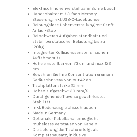
Elektrisch höhenverstellbarer Schreibtisch
Handschalter mit 3-fach Memory
Steuerung inkl. USB-C-Ladebuchse
Reibungslose Höhenverstellung mit Sanft-
Anlauf-Stop
Bei schweren Aufgaben standhaft und
stabil, bei statischer Belastung bis zu
120kg
Integrierter Kollisionssensor für sichern
Auffahrschutz
Höhe einstellbar von 73 cm und max. 123
cm
Bewahren Sie Ihre Konzentration ei einem
Geräuschniveau von nur 42 db
Tischplattenstärke 25 mm
Höhenlaufgeschw.: 30 mm/S
Durchgehende Traverse gewährleistet
Stabilität
Inkl. Bodenausgleichsschrauben
Made in Germany
Optionaler Kabelkanal ermöglicht
müheloses Verstauen von Kabeln
Die Lieferung der Tische erfolgt als
Komplettbausatz, inklusive