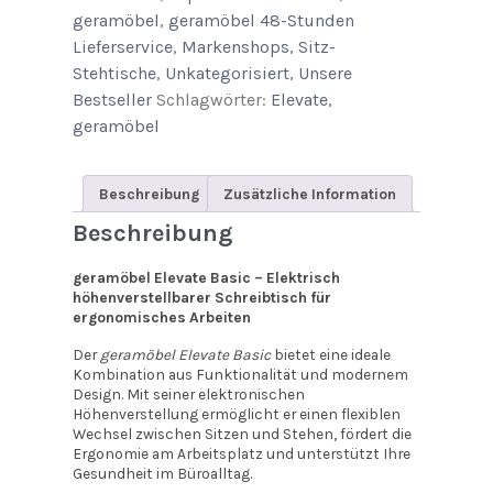
geramöbel
,
geramöbel 48-Stunden
Basic
Lieferservice
,
Markenshops
,
Sitz-
1600x800x730-
Stehtische
,
Unkategorisiert
,
Unsere
1230mm
Bestseller
Schlagwörter:
Elevate
,
quantity
geramöbel
Beschreibung
Zusätzliche Information
Beschreibung
geramöbel Elevate Basic – Elektrisch
höhenverstellbarer Schreibtisch für
ergonomisches Arbeiten
Der
geramöbel Elevate Basic
bietet eine ideale
Kombination aus Funktionalität und modernem
Design. Mit seiner elektronischen
Höhenverstellung ermöglicht er einen flexiblen
Wechsel zwischen Sitzen und Stehen, fördert die
Ergonomie am Arbeitsplatz und unterstützt Ihre
Gesundheit im Büroalltag.