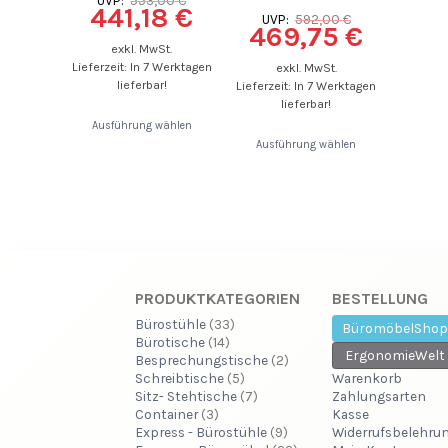
UVP:
553,00
€
441,18
€
UVP:
592,00
€
469,75
€
exkl. MwSt.
Lieferzeit: In 7 Werktagen
exkl. MwSt.
lieferbar!
Lieferzeit: In 7 Werktagen
lieferbar!
Ausführung wählen
Ausführung wählen
PRODUKTKATEGORIEN
BESTELLUNG
Bürostühle
(33)
BüromöbelShop
Bürotische
(14)
ErgonomieWelt
Besprechungstische
(2)
Schreibtische
(5)
Warenkorb
Sitz- Stehtische
(7)
Zahlungsarten
Container
(3)
Kasse
Express - Bürostühle
(9)
Widerrufsbelehru