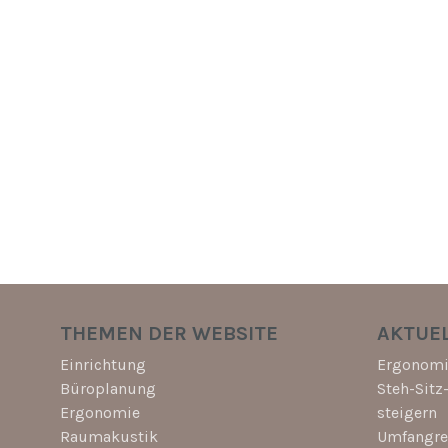
THEMEN DER WEBSITE
AKTUEL
Einrichtung
Ergonomi
Büroplanung
Steh-Sitz
Ergonomie
steigern
Raumakustik
Umfangrei