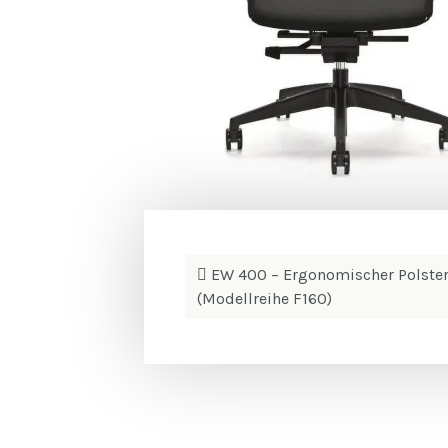
Beitrags-
EW 400 – Ergonomischer Polster-
Navigation
(Modellreihe F160)