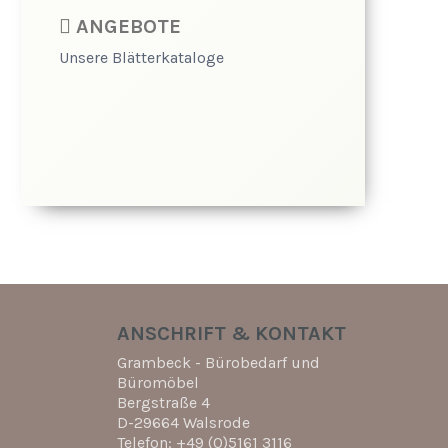
ANGEBOTE
Unsere Blätterkataloge
ANSCHRIFT & KONTAKT
Grambeck - Bürobedarf und
Büromöbel
Bergstraße 4
D-29664 Walsrode
Telefon: +49 (0)5161 3116