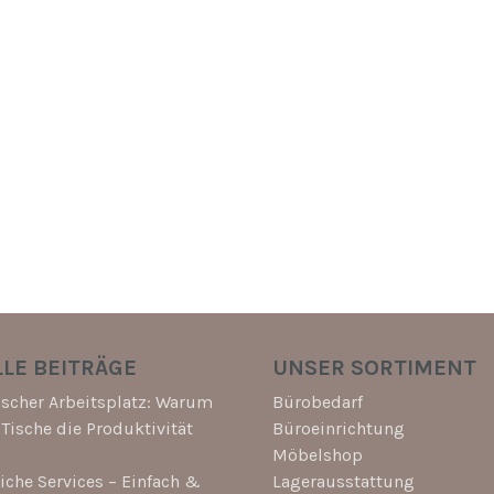
LE BEITRÄGE
UNSER SORTIMENT
scher Arbeitsplatz: Warum
Bürobedarf
-Tische die Produktivität
Büroeinrichtung
Möbelshop
che Services – Einfach &
Lagerausstattung