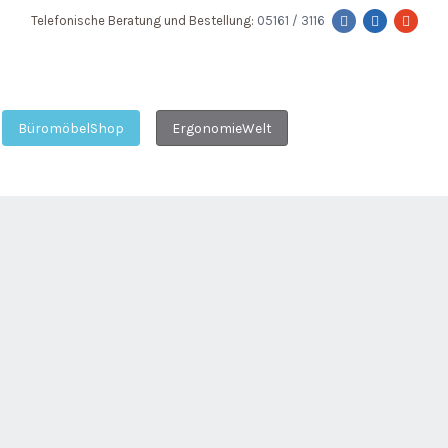
Telefonische Beratung und Bestellung:
05161 / 3116
BüromöbelShop
ErgonomieWelt