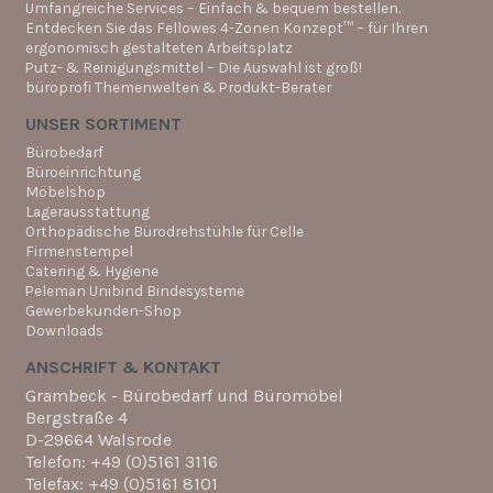
Umfangreiche Services – Einfach & bequem bestellen.
Entdecken Sie das Fellowes 4-Zonen Konzept™ – für Ihren
ergonomisch gestalteten Arbeitsplatz
Putz- & Reinigungsmittel – Die Auswahl ist groß!
büroprofi Themenwelten & Produkt-Berater
UNSER SORTIMENT
Bürobedarf
Büroeinrichtung
Möbelshop
Lagerausstattung
Orthopädische Bürodrehstühle für Celle
Firmenstempel
Catering & Hygiene
Peleman Unibind Bindesysteme
Gewerbekunden-Shop
Downloads
ANSCHRIFT & KONTAKT
Grambeck - Bürobedarf und Büromöbel
Bergstraße 4
D-29664 Walsrode
Telefon: +49 (0)5161 3116
Telefax: +49 (0)5161 8101