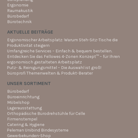
Ergonomie
Raumakustik
Bürobedarf
Bürotechnik
AKTUELLE BEITRÄGE
Ergonomischer Arbeitsplatz: Warum Steh-Sitz-Tische die
Produktivität steigern
Umfangreiche Services – Einfach & bequem bestellen.
Entdecken Sie das Fellowes 4-Zonen Konzept™ – für Ihren
ergonomisch gestalteten Arbeitsplatz
Putz- & Reinigungsmittel – Die Auswahl ist groß!
büroprofi Themenwelten & Produkt-Berater
UNSER SORTIMENT
Bürobedarf
Büroeinrichtung
Möbelshop
Lagerausstattung
Orthopädische Bürodrehstühle für Celle
Firmenstempel
Catering & Hygiene
Peleman Unibind Bindesysteme
Gewerbekunden-Shop