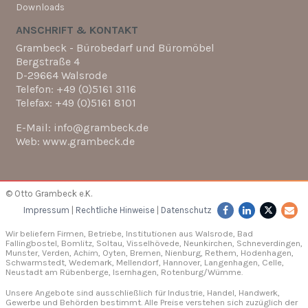
Downloads
ANSCHRIFT & KONTAKT
Grambeck - Bürobedarf und Büromöbel
Bergstraße 4
D-29664 Walsrode
Telefon: +49 (0)5161 3116
Telefax: +49 (0)5161 8101
E-Mail: info@grambeck.de
Web: www.grambeck.de
© Otto Grambeck e.K.
Impressum
|
Rechtliche Hinweise
|
Datenschutz
Wir beliefern Firmen, Betriebe, Institutionen aus Walsrode, Bad
Fallingbostel, Bomlitz,
Soltau
, Visselhövede, Neunkirchen,
Schneverdingen
,
Munster,
Verden
, Achim, Oyten, Bremen,
Nienburg
, Rethem, Hodenhagen,
Schwarmstedt, Wedemark, Mellendorf,
Hannover
, Langenhagen,
Celle
,
Neustadt am Rübenberge, Isernhagen,
Rotenburg/Wümme
.
Unsere Angebote sind ausschließlich für Industrie, Handel, Handwerk,
Gewerbe und Behörden bestimmt. Alle Preise verstehen sich zuzüglich der