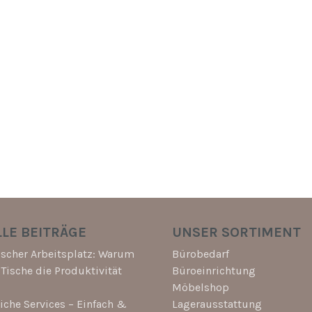
LE BEITRÄGE
UNSER SORTIMENT
scher Arbeitsplatz: Warum
Bürobedarf
-Tische die Produktivität
Büroeinrichtung
Möbelshop
che Services – Einfach &
Lagerausstattung