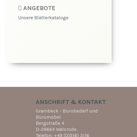
ANGEBOTE
Unsere Blätterkataloge
ANSCHRIFT & KONTAKT
Grambeck - Bürobedarf und
Büromöbel
Bergstraße 4
D-29664 Walsrode
Telefon: +49 (0)5161 3116