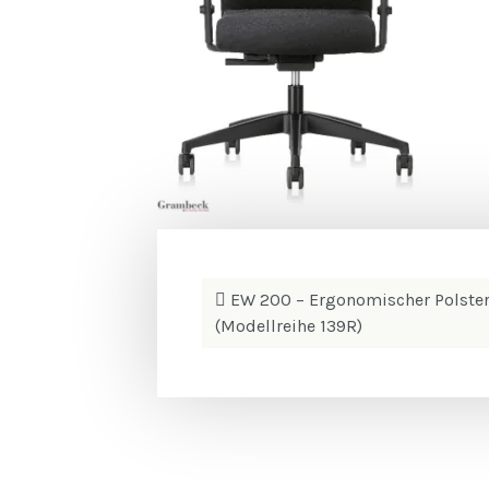
Beitrags-
EW 200 – Ergonomischer Polster-
Navigation
(Modellreihe 139R)