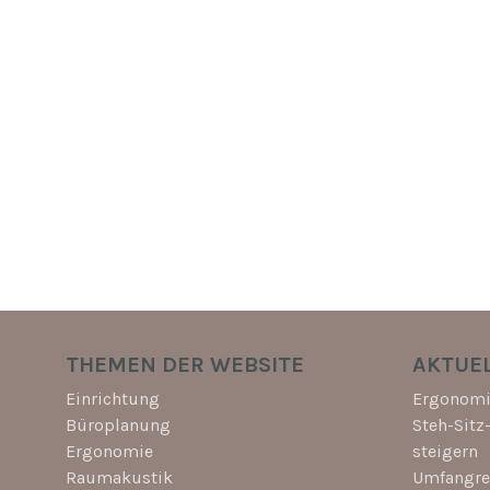
THEMEN DER WEBSITE
AKTUEL
Einrichtung
Ergonomi
Büroplanung
Steh-Sitz
Ergonomie
steigern
Raumakustik
Umfangrei