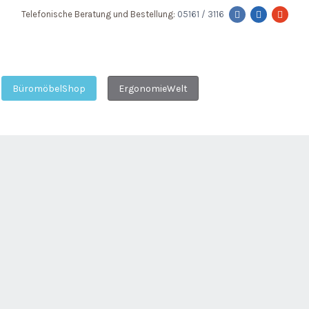
Telefonische Beratung und Bestellung:
05161 / 3116
BüromöbelShop
ErgonomieWelt