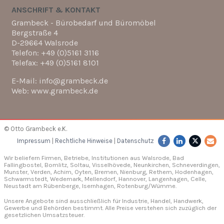
ANSCHRIFT & KONTAKT
Grambeck - Bürobedarf und Büromöbel
Bergstraße 4
D-29664 Walsrode
Telefon: +49 (0)5161 3116
Telefax: +49 (0)5161 8101
E-Mail: info@grambeck.de
Web: www.grambeck.de
© Otto Grambeck e.K.
Impressum
|
Rechtliche Hinweise
|
Datenschutz
Wir beliefern Firmen, Betriebe, Institutionen aus Walsrode, Bad
Fallingbostel, Bomlitz,
Soltau
, Visselhövede, Neunkirchen,
Schneverdingen
,
Munster,
Verden
, Achim, Oyten, Bremen,
Nienburg
, Rethem, Hodenhagen,
Schwarmstedt, Wedemark, Mellendorf,
Hannover
, Langenhagen,
Celle
,
Neustadt am Rübenberge, Isernhagen,
Rotenburg/Wümme
.
Unsere Angebote sind ausschließlich für Industrie, Handel, Handwerk,
Gewerbe und Behörden bestimmt. Alle Preise verstehen sich zuzüglich der
gesetzlichen Umsatzsteuer.