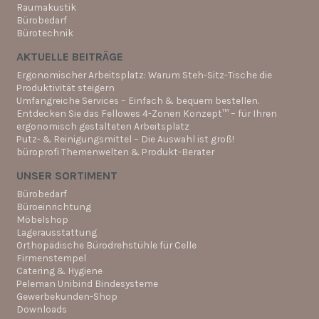
Raumakustik
Bürobedarf
Bürotechnik
AKTUELLE BEITRÄGE
Ergonomischer Arbeitsplatz: Warum Steh-Sitz-Tische die
Produktivität steigern
Umfangreiche Services – Einfach & bequem bestellen.
Entdecken Sie das Fellowes 4-Zonen Konzept™ – für Ihren
ergonomisch gestalteten Arbeitsplatz
Putz- & Reinigungsmittel – Die Auswahl ist groß!
büroprofi Themenwelten & Produkt-Berater
UNSER SORTIMENT
Bürobedarf
Büroeinrichtung
Möbelshop
Lagerausstattung
Orthopädische Bürodrehstühle für Celle
Firmenstempel
Catering & Hygiene
Peleman Unibind Bindesysteme
Gewerbekunden-Shop
Downloads