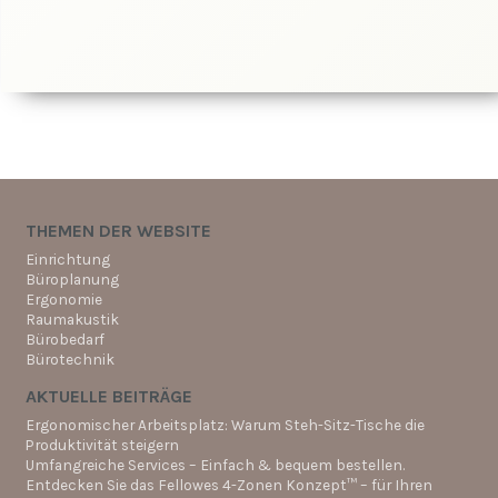
THEMEN DER WEBSITE
Einrichtung
Büroplanung
Ergonomie
Raumakustik
Bürobedarf
Bürotechnik
AKTUELLE BEITRÄGE
Ergonomischer Arbeitsplatz: Warum Steh-Sitz-Tische die
Produktivität steigern
Umfangreiche Services – Einfach & bequem bestellen.
Entdecken Sie das Fellowes 4-Zonen Konzept™ – für Ihren