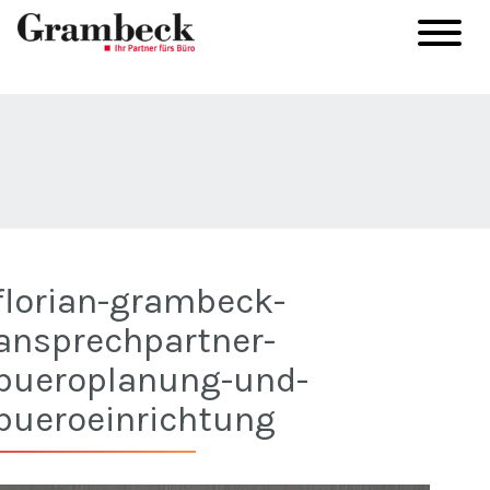
florian-grambeck-
ansprechpartner-
bueroplanung-und-
bueroeinrichtung