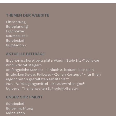
THEMEN DER WEBSITE
Einrichtung
Büroplanung
Ergonomie
Raumakustik
Bürobedarf
Bürotechnik
AKTUELLE BEITRÄGE
Ergonomischer Arbeitsplatz: Warum Steh-Sitz-Tische die
Produktivität steigern
Umfangreiche Services – Einfach & bequem bestellen.
Entdecken Sie das Fellowes 4-Zonen Konzept™ – für Ihren
ergonomisch gestalteten Arbeitsplatz
Putz- & Reinigungsmittel – Die Auswahl ist groß!
büroprofi Themenwelten & Produkt-Berater
UNSER SORTIMENT
Bürobedarf
Büroeinrichtung
Möbelshop