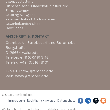
Lagerausstattung
Orthopädische Bürodrehstühle für Celle
Firmenstempel
Catering & Hygiene
Peleman Unibind Bindesysteme
Gewerbekunden-Shop
Downloads
ANSCHRIFT & KONTAKT
Grambeck - Bürobedarf und Büromöbel
Bergstraße 4
D-29664 Walsrode
Telefon: +49 (0)5161 3116
Telefax: +49 (0)5161 8101
E-Mail: info@grambeck.de
Web: www.grambeck.de
© Otto Grambeck e.K.
Impressum
|
Rechtliche Hinweise
|
Datenschutz
Wir beliefern Firmen, Betriebe, Institutionen aus Walsrode, Bad