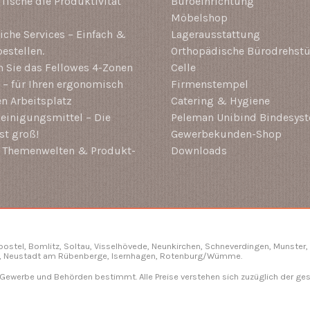
-Tische die Produktivität
Büroeinrichtung
Möbelshop
che Services – Einfach &
Lagerausstattung
estellen.
Orthopädische Bürodrehstü
 Sie das Fellowes 4-Zonen
Celle
– für Ihren ergonomisch
Firmenstempel
en Arbeitsplatz
Catering & Hygiene
einigungsmittel – Die
Peleman Unibind Bindesys
st groß!
Gewerbekunden-Shop
i Themenwelten & Produkt-
Downloads
gbostel, Bomlitz,
Soltau
, Visselhövede, Neunkirchen,
Schneverdingen
, Munster,
, Neustadt am Rübenberge, Isernhagen,
Rotenburg/Wümme
.
, Gewerbe und Behörden bestimmt. Alle Preise verstehen sich zuzüglich der ge