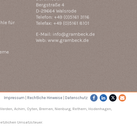
Bergstraße 4
D-29664 Walsrode
Telefon: +49 (0)5161 3116
hle für
Telefax: +49 (0)5161 8101
E-Mail: info@grambeck.de
Web: www.grambeck.de
teme
Impressum
|
Rechtliche Hinweise
|
Datenschutz
Verden
, Achim, Oyten, Bremen,
Nienburg
, Rethem, Hodenhagen,
setzlichen Umsatzsteuer.