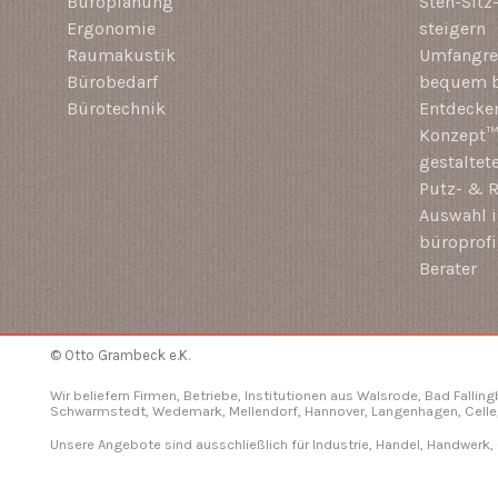
Büroplanung
Steh-Sitz
Ergonomie
steigern
Raumakustik
Umfangrei
Bürobedarf
bequem b
Bürotechnik
Entdecken
Konzept™ 
gestaltet
Putz- & R
Auswahl i
büroprof
Berater
© Otto Grambeck e.K.
Wir beliefern Firmen, Betriebe, Institutionen aus Walsrode, Bad Fallin
Schwarmstedt, Wedemark, Mellendorf,
Hannover
, Langenhagen,
Celle
Unsere Angebote sind ausschließlich für Industrie, Handel, Handwerk