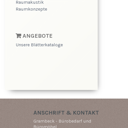
Raumakustik
Raumkonzepte
ANGEBOTE
Unsere Blätterkataloge
ANSCHRIFT & KONTAKT
Grambeck - Bürobedarf und
Büromöbel