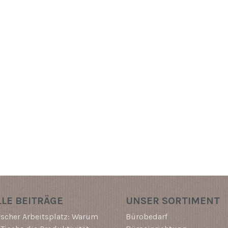
LE BEITRÄGE
UNSER SORTIMENT
scher Arbeitsplatz: Warum
Bürobedarf