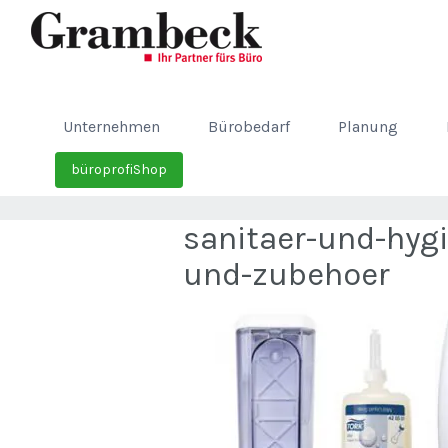
Unternehmen
Bürobedarf
Planung
büroprofiShop
sanitaer-und-hyg
und-zubehoer