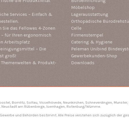
-Tische die Produktivität
Büroeinrichtung
Möbelshop
che Services – Einfach &
Lagerausstattung
estellen.
Orthopädische Bürodrehstü
 Sie das Fellowes 4-Zonen
Celle
– für Ihren ergonomisch
Firmenstempel
en Arbeitsplatz
Catering & Hygiene
einigungsmittel – Die
Peleman Unibind Bindesys
st groß!
Gewerbekunden-Shop
i Themenwelten & Produkt-
Downloads
gbostel, Bomlitz,
Soltau
, Visselhövede, Neunkirchen,
Schneverdingen
, Munster,
, Neustadt am Rübenberge, Isernhagen,
Rotenburg/Wümme
.
, Gewerbe und Behörden bestimmt. Alle Preise verstehen sich zuzüglich der ge