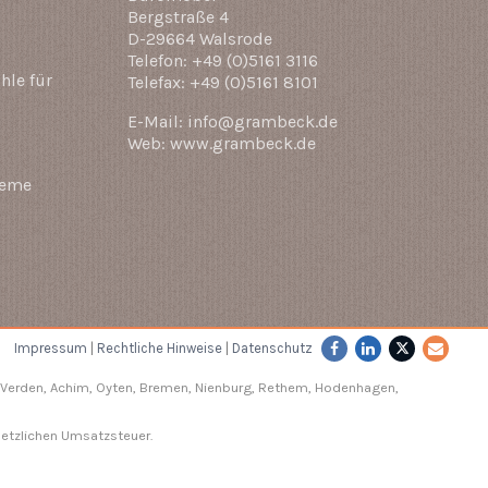
Bergstraße 4
D-29664 Walsrode
Telefon: +49 (0)5161 3116
hle für
Telefax: +49 (0)5161 8101
E-Mail: info@grambeck.de
Web: www.grambeck.de
teme
Impressum
|
Rechtliche Hinweise
|
Datenschutz
Verden
, Achim, Oyten, Bremen,
Nienburg
, Rethem, Hodenhagen,
setzlichen Umsatzsteuer.