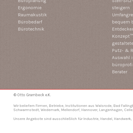
Büroplanung
Steh-Sitz
Ergonomie
steigern
Raumakustik
Umfangrei
Bürobedarf
bequem b
Bürotechnik
Entdecken
Konzept™ 
gestaltet
Putz- & R
Auswahl i
büroprof
Berater
© Otto Grambeck e.K.
Wir beliefern Firmen, Betriebe, Institutionen aus Walsrode, Bad Fallin
Schwarmstedt, Wedemark, Mellendorf,
Hannover
, Langenhagen,
Celle
Unsere Angebote sind ausschließlich für Industrie, Handel, Handwerk