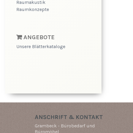
Raumakustik
Raumkonzepte
ANGEBOTE
Unsere Blätterkataloge
ANSCHRIFT & KONTAKT
Grambeck - Bürobedarf und
Büromöbel