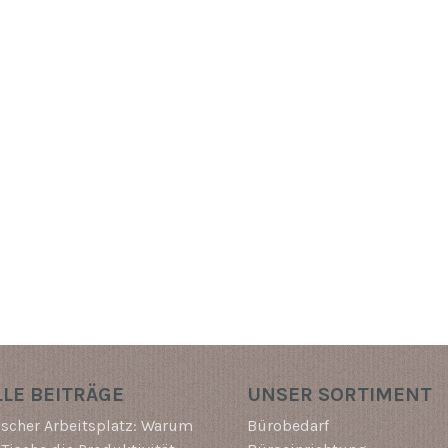
LE BEITRÄGE
UNSER SORTIMENT
scher Arbeitsplatz: Warum
Bürobedarf