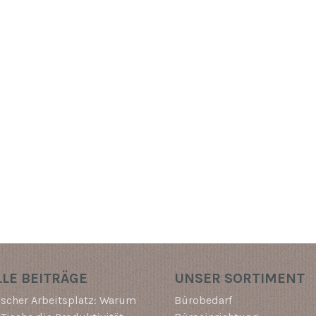
LE BEITRÄGE
UNSER SORTIMENT
scher Arbeitsplatz: Warum
Bürobedarf