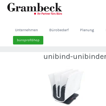
Unternehmen
Bürobedarf
Planung
büroprofiShop
unibind-unibinde