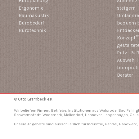
Büroplanung
Steh-Sitz
Ergonomie
steigern
Raumakustik
Umfangrei
Bürobedarf
bequem b
Bürotechnik
Entdecken
Konzept™ 
gestaltet
Putz- & R
Auswahl i
büroprof
Berater
© Otto Grambeck e.K.
Wir beliefern Firmen, Betriebe, Institutionen aus Walsrode, Bad Fallin
Schwarmstedt, Wedemark, Mellendorf,
Hannover
, Langenhagen,
Celle
Unsere Angebote sind ausschließlich für Industrie, Handel, Handwerk