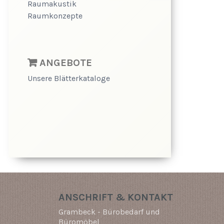
Raumakustik
Raumkonzepte
ANGEBOTE
Unsere Blätterkataloge
ANSCHRIFT & KONTAKT
Grambeck - Bürobedarf und
Büromöbel