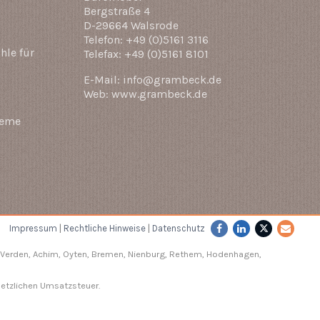
Bergstraße 4
D-29664 Walsrode
Telefon: +49 (0)5161 3116
hle für
Telefax: +49 (0)5161 8101
E-Mail: info@grambeck.de
Web: www.grambeck.de
teme
Impressum
|
Rechtliche Hinweise
|
Datenschutz
Verden
, Achim, Oyten, Bremen,
Nienburg
, Rethem, Hodenhagen,
setzlichen Umsatzsteuer.