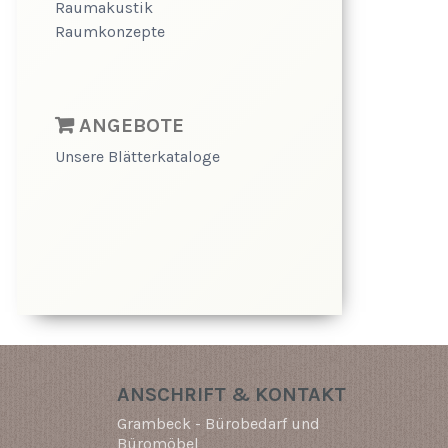
Raumakustik
Raumkonzepte
ANGEBOTE
Unsere Blätterkataloge
ANSCHRIFT & KONTAKT
Grambeck - Bürobedarf und
Büromöbel