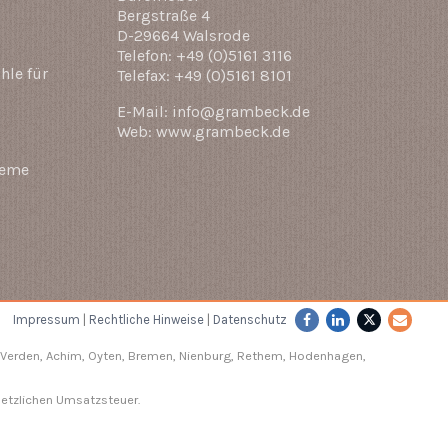
Bergstraße 4
D-29664 Walsrode
Telefon: +49 (0)5161 3116
hle für
Telefax: +49 (0)5161 8101
E-Mail: info@grambeck.de
Web: www.grambeck.de
teme
Impressum
|
Rechtliche Hinweise
|
Datenschutz
Verden
, Achim, Oyten, Bremen,
Nienburg
, Rethem, Hodenhagen,
setzlichen Umsatzsteuer.