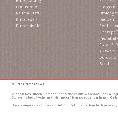
Büroplanung
Steh-Sitz
Ergonomie
steigern
Raumakustik
Umfangrei
Bürobedarf
bequem b
Bürotechnik
Entdecken
Konzept™ 
gestaltet
Putz- & R
Auswahl i
büroprof
Berater
© Otto Grambeck e.K.
Wir beliefern Firmen, Betriebe, Institutionen aus Walsrode, Bad Fallin
Schwarmstedt, Wedemark, Mellendorf,
Hannover
, Langenhagen,
Celle
Unsere Angebote sind ausschließlich für Industrie, Handel, Handwerk