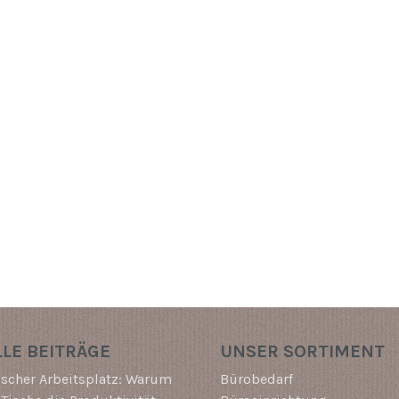
LE BEITRÄGE
UNSER SORTIMENT
scher Arbeitsplatz: Warum
Bürobedarf