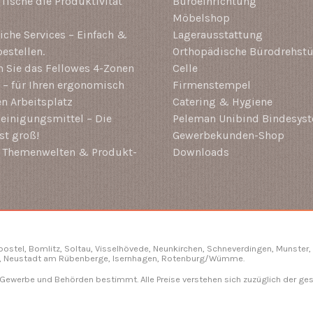
-Tische die Produktivität
Büroeinrichtung
Möbelshop
che Services – Einfach &
Lagerausstattung
estellen.
Orthopädische Bürodrehstü
 Sie das Fellowes 4-Zonen
Celle
– für Ihren ergonomisch
Firmenstempel
en Arbeitsplatz
Catering & Hygiene
einigungsmittel – Die
Peleman Unibind Bindesys
st groß!
Gewerbekunden-Shop
i Themenwelten & Produkt-
Downloads
gbostel, Bomlitz,
Soltau
, Visselhövede, Neunkirchen,
Schneverdingen
, Munster,
, Neustadt am Rübenberge, Isernhagen,
Rotenburg/Wümme
.
, Gewerbe und Behörden bestimmt. Alle Preise verstehen sich zuzüglich der ge