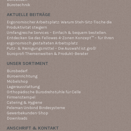
Bürotechnik
AKTUELLE BEITRÄGE
Ergonomischer Arbeitsplatz: Warum Steh-Sitz-Tische die
Produktivität steigern
Umfangreiche Services – Einfach & bequem bestellen.
Entdecken Sie das Fellowes 4-Zonen Konzept™ – für Ihren
ergonomisch gestalteten Arbeitsplatz
Putz- & Reinigungsmittel – Die Auswahl ist groß!
büroprofi Themenwelten & Produkt-Berater
UNSER SORTIMENT
Bürobedarf
Büroeinrichtung
Möbelshop
Lagerausstattung
Orthopädische Bürodrehstühle für Celle
Firmenstempel
Catering & Hygiene
Peleman Unibind Bindesysteme
Gewerbekunden-Shop
Downloads
ANSCHRIFT & KONTAKT