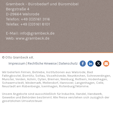
Grambeck - Bürobedarf und Büromöbel
Bergstraße 4
D-29664 Walsrode
Telefon: +49 (0)5161 3116
Telefax: +49 (0)5161 8101
E-Mail: info@grambeck.de
Web: www.grambeck.de
© Otto Grambeck e.K.
Impressum
|
Rechtliche Hinweise
|
Datenschutz
Wir beliefern Firmen, Betriebe, Institutionen aus Walsrode, Bad
Fallingbostel, Bomlitz,
Soltau
, Visselhövede, Neunkirchen,
Schneverdingen
,
Munster,
Verden
, Achim, Oyten, Bremen,
Nienburg
, Rethem, Hodenhagen,
Schwarmstedt, Wedemark, Mellendorf,
Hannover
, Langenhagen,
Celle
,
Neustadt am Rübenberge, Isernhagen,
Rotenburg/Wümme
.
Unsere Angebote sind ausschließlich für Industrie, Handel, Handwerk,
Gewerbe und Behörden bestimmt. Alle Preise verstehen sich zuzüglich der
gesetzlichen Umsatzsteuer.