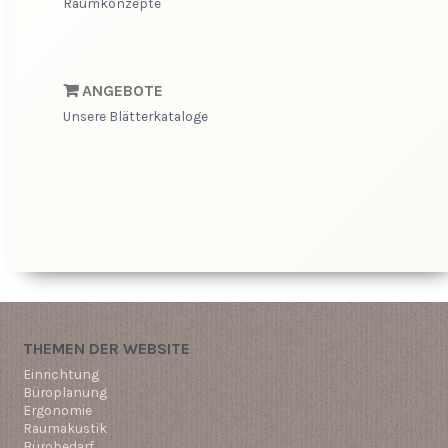
Raumkonzepte
ANGEBOTE
Unsere Blätterkataloge
THEMEN DER WEBSITE
Einrichtung
Büroplanung
Ergonomie
Raumakustik
Bürobedarf