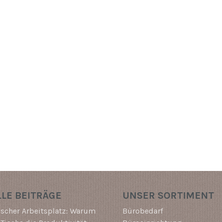
LE BEITRÄGE
UNSER SORTIMENT
scher Arbeitsplatz: Warum
Bürobedarf