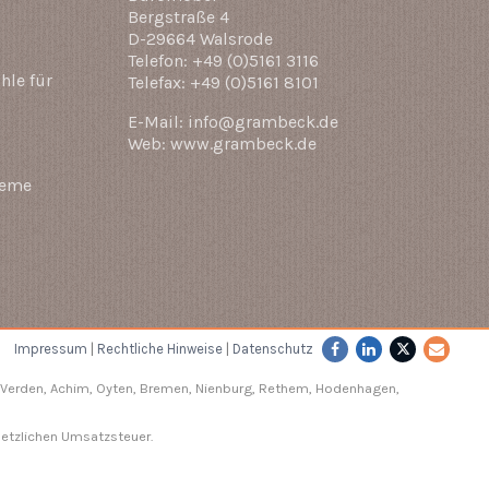
Bergstraße 4
D-29664 Walsrode
Telefon: +49 (0)5161 3116
hle für
Telefax: +49 (0)5161 8101
E-Mail: info@grambeck.de
Web: www.grambeck.de
teme
Impressum
|
Rechtliche Hinweise
|
Datenschutz
Verden
, Achim, Oyten, Bremen,
Nienburg
, Rethem, Hodenhagen,
setzlichen Umsatzsteuer.