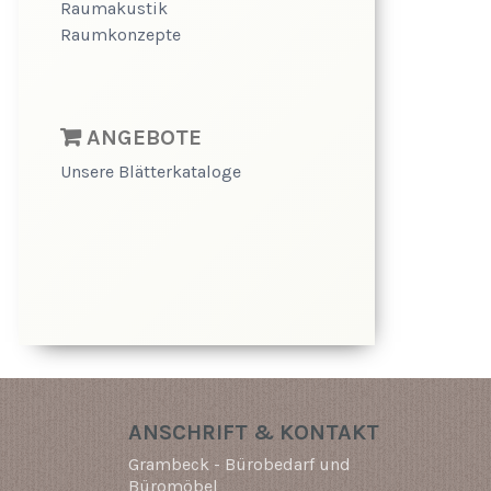
Raumakustik
Raumkonzepte
ANGEBOTE
Unsere Blätterkataloge
ANSCHRIFT & KONTAKT
Grambeck - Bürobedarf und
Büromöbel