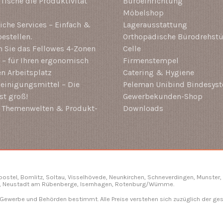
-Tische die Produktivität
Büroeinrichtung
Möbelshop
che Services – Einfach &
Lagerausstattung
estellen.
Orthopädische Bürodrehstü
 Sie das Fellowes 4-Zonen
Celle
– für Ihren ergonomisch
Firmenstempel
en Arbeitsplatz
Catering & Hygiene
einigungsmittel – Die
Peleman Unibind Bindesys
st groß!
Gewerbekunden-Shop
i Themenwelten & Produkt-
Downloads
gbostel, Bomlitz,
Soltau
, Visselhövede, Neunkirchen,
Schneverdingen
, Munster,
, Neustadt am Rübenberge, Isernhagen,
Rotenburg/Wümme
.
, Gewerbe und Behörden bestimmt. Alle Preise verstehen sich zuzüglich der ge