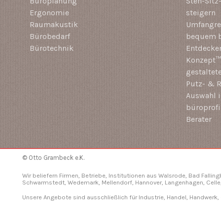
Büroplanung
Steh-Sitz
Ergonomie
steigern
Raumakustik
Umfangrei
Bürobedarf
bequem b
Bürotechnik
Entdecken
Konzept™ 
gestaltet
Putz- & R
Auswahl i
büroprof
Berater
© Otto Grambeck e.K.
Wir beliefern Firmen, Betriebe, Institutionen aus Walsrode, Bad Fallin
Schwarmstedt, Wedemark, Mellendorf,
Hannover
, Langenhagen,
Celle
Unsere Angebote sind ausschließlich für Industrie, Handel, Handwerk