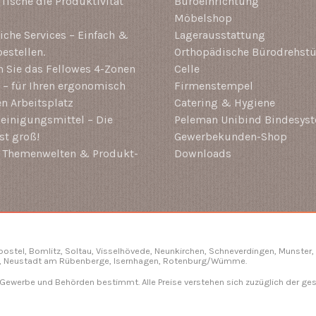
-Tische die Produktivität
Büroeinrichtung
Möbelshop
che Services – Einfach &
Lagerausstattung
estellen.
Orthopädische Bürodrehstü
 Sie das Fellowes 4-Zonen
Celle
– für Ihren ergonomisch
Firmenstempel
en Arbeitsplatz
Catering & Hygiene
einigungsmittel – Die
Peleman Unibind Bindesys
st groß!
Gewerbekunden-Shop
i Themenwelten & Produkt-
Downloads
gbostel, Bomlitz,
Soltau
, Visselhövede, Neunkirchen,
Schneverdingen
, Munster,
, Neustadt am Rübenberge, Isernhagen,
Rotenburg/Wümme
.
, Gewerbe und Behörden bestimmt. Alle Preise verstehen sich zuzüglich der ge