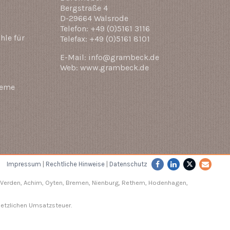
Bergstraße 4
D-29664 Walsrode
Telefon: +49 (0)5161 3116
hle für
Telefax: +49 (0)5161 8101
E-Mail: info@grambeck.de
Web: www.grambeck.de
teme
Impressum
|
Rechtliche Hinweise
|
Datenschutz
Verden
, Achim, Oyten, Bremen,
Nienburg
, Rethem, Hodenhagen,
setzlichen Umsatzsteuer.