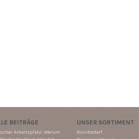
LE BEITRÄGE
UNSER SORTIMENT
scher Arbeitsplatz: Warum
Bürobedarf