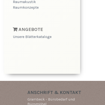
Raumakustik
Raumkonzepte
ANGEBOTE
Unsere Blätterkataloge
ANSCHRIFT & KONTAKT
Grambeck - Bürobedarf und
Büromöbel