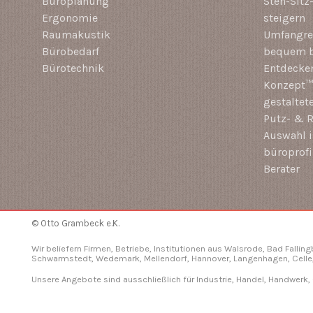
Büroplanung
Steh-Sitz
Ergonomie
steigern
Raumakustik
Umfangrei
Bürobedarf
bequem b
Bürotechnik
Entdecken
Konzept™ 
gestaltet
Putz- & R
Auswahl i
büroprof
Berater
© Otto Grambeck e.K.
Wir beliefern Firmen, Betriebe, Institutionen aus Walsrode, Bad Fallin
Schwarmstedt, Wedemark, Mellendorf,
Hannover
, Langenhagen,
Celle
Unsere Angebote sind ausschließlich für Industrie, Handel, Handwerk