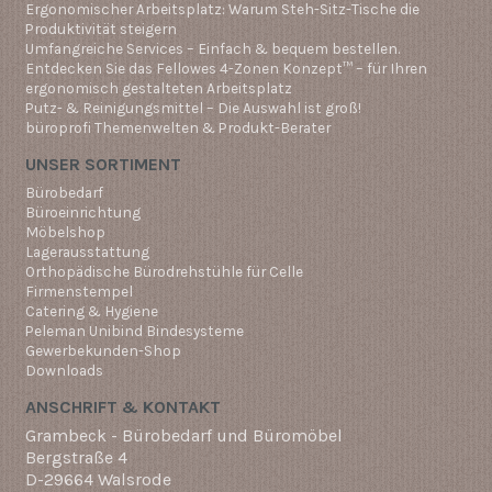
Ergonomischer Arbeitsplatz: Warum Steh-Sitz-Tische die
Produktivität steigern
Umfangreiche Services – Einfach & bequem bestellen.
Entdecken Sie das Fellowes 4-Zonen Konzept™ – für Ihren
ergonomisch gestalteten Arbeitsplatz
Putz- & Reinigungsmittel – Die Auswahl ist groß!
büroprofi Themenwelten & Produkt-Berater
UNSER SORTIMENT
Bürobedarf
Büroeinrichtung
Möbelshop
Lagerausstattung
Orthopädische Bürodrehstühle für Celle
Firmenstempel
Catering & Hygiene
Peleman Unibind Bindesysteme
Gewerbekunden-Shop
Downloads
ANSCHRIFT & KONTAKT
Grambeck - Bürobedarf und Büromöbel
Bergstraße 4
D-29664 Walsrode