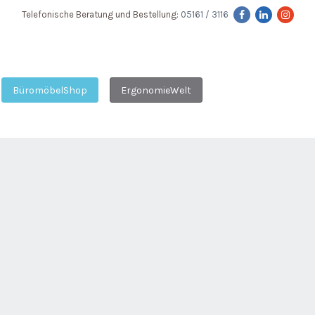
Telefonische Beratung und Bestellung:
05161 / 3116
BüromöbelShop
ErgonomieWelt