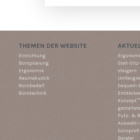
THEMEN DER WEBSITE
AKTUEL
Einrichtung
Ergonomi
Büroplanung
Steh-Sitz
Ergonomie
steigern
Raumakustik
Umfangrei
Bürobedarf
bequem b
Bürotechnik
Entdecken
Konzept™ 
gestaltet
Putz- & R
Auswahl i
büroprof
Berater