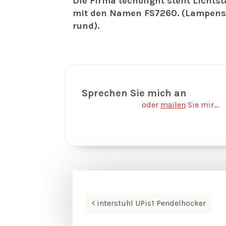
Die Firma tecnolight stellt Licht
mit den Namen FS7260. (Lampens
rund).
Sprechen Sie mich an
oder
mailen
Sie mir...
Beitrags-
interstuhl UPis1 Pendelhocker
Navigation