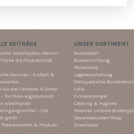
LE BEITRÄGE
UNSER SORTIMENT
scher Arbeitsplatz: Warum
Bürobedarf
-Tische die Produktivität
Büroeinrichtung
Möbelshop
che Services – Einfach &
Lagerausstattung
estellen.
Orthopädische Bürodrehstü
 Sie das Fellowes 4-Zonen
Celle
– für Ihren ergonomisch
Firmenstempel
en Arbeitsplatz
Catering & Hygiene
einigungsmittel – Die
Peleman Unibind Bindesys
st groß!
Gewerbekunden-Shop
i Themenwelten & Produkt-
Downloads