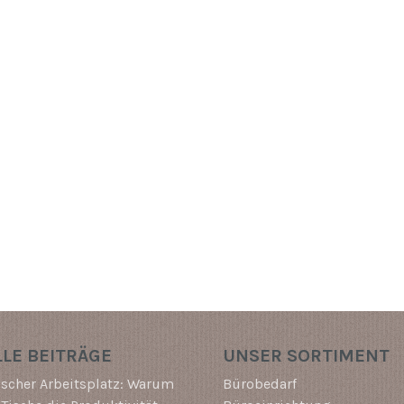
LE BEITRÄGE
UNSER SORTIMENT
scher Arbeitsplatz: Warum
Bürobedarf