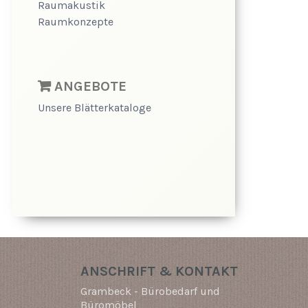
Raumakustik
Raumkonzepte
ANGEBOTE
Unsere Blätterkataloge
ANSCHRIFT & KONTAKT
Grambeck - Bürobedarf und
Büromöbel