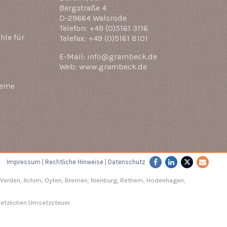
Bergstraße 4
D-29664 Walsrode
Telefon: +49 (0)5161 3116
hle für
Telefax: +49 (0)5161 8101
E-Mail: info@grambeck.de
Web: www.grambeck.de
teme
Impressum
|
Rechtliche Hinweise
|
Datenschutz
Verden
, Achim, Oyten, Bremen,
Nienburg
, Rethem, Hodenhagen,
setzlichen Umsatzsteuer.