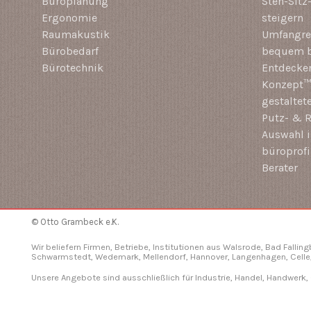
Büroplanung
Steh-Sitz
Ergonomie
steigern
Raumakustik
Umfangrei
Bürobedarf
bequem b
Bürotechnik
Entdecken
Konzept™ 
gestaltet
Putz- & R
Auswahl i
büroprof
Berater
© Otto Grambeck e.K.
Wir beliefern Firmen, Betriebe, Institutionen aus Walsrode, Bad Fallin
Schwarmstedt, Wedemark, Mellendorf,
Hannover
, Langenhagen,
Celle
Unsere Angebote sind ausschließlich für Industrie, Handel, Handwerk