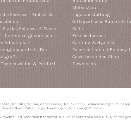
-Tische die Produktivität
Büroeinrichtung
Möbelshop
che Services – Einfach &
Lagerausstattung
estellen.
Orthopädische Bürodrehstü
 Sie das Fellowes 4-Zonen
Celle
– für Ihren ergonomisch
Firmenstempel
en Arbeitsplatz
Catering & Hygiene
einigungsmittel – Die
Peleman Unibind Bindesys
st groß!
Gewerbekunden-Shop
i Themenwelten & Produkt-
Downloads
gbostel, Bomlitz,
Soltau
, Visselhövede, Neunkirchen,
Schneverdingen
, Munster,
, Neustadt am Rübenberge, Isernhagen,
Rotenburg/Wümme
.
, Gewerbe und Behörden bestimmt. Alle Preise verstehen sich zuzüglich der ge