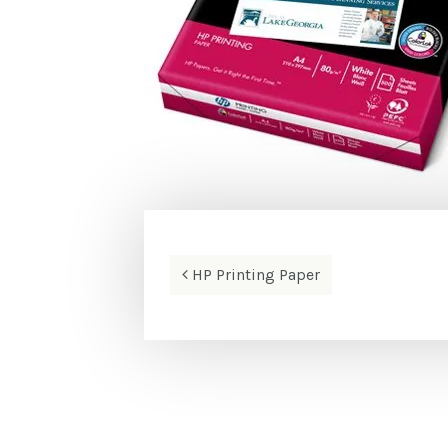
Beitrags-
HP Printing Paper
Navigation