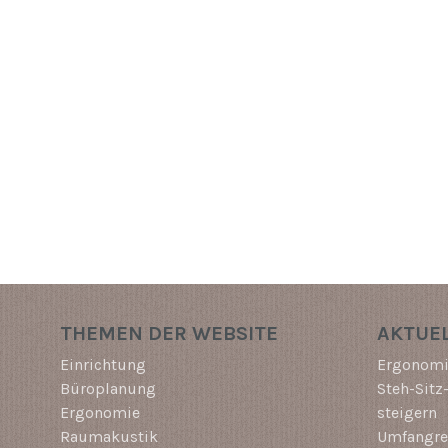
THEMEN DER WEBSITE
AKTUEL
Einrichtung
Ergonomi
Büroplanung
Steh-Sitz
Ergonomie
steigern
Raumakustik
Umfangrei