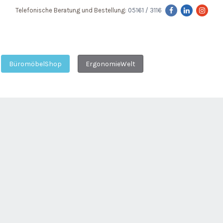
Telefonische Beratung und Bestellung:
05161 / 3116
BüromöbelShop
ErgonomieWelt