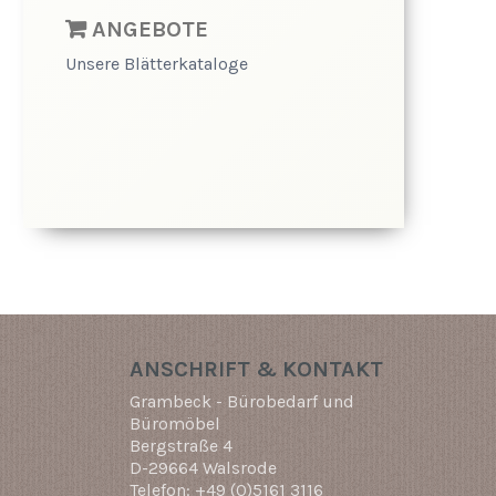
ANGEBOTE
Unsere Blätterkataloge
ANSCHRIFT & KONTAKT
Grambeck - Bürobedarf und
Büromöbel
Bergstraße 4
D-29664 Walsrode
Telefon: +49 (0)5161 3116