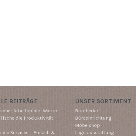
LE BEITRÄGE
UNSER SORTIMENT
scher Arbeitsplatz: Warum
Bürobedarf
-Tische die Produktivität
Büroeinrichtung
Möbelshop
che Services – Einfach &
Lagerausstattung