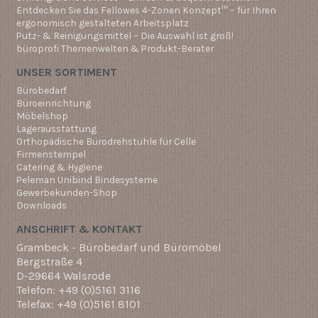
Entdecken Sie das Fellowes 4-Zonen Konzept™ – für Ihren
ergonomisch gestalteten Arbeitsplatz
Putz- & Reinigungsmittel – Die Auswahl ist groß!
büroprofi Themenwelten & Produkt-Berater
UNSER SORTIMENT
Bürobedarf
Büroeinrichtung
Möbelshop
Lagerausstattung
Orthopädische Bürodrehstühle für Celle
Firmenstempel
Catering & Hygiene
Peleman Unibind Bindesysteme
Gewerbekunden-Shop
Downloads
ANSCHRIFT & KONTAKT
Grambeck - Bürobedarf und Büromöbel
Bergstraße 4
D-29664 Walsrode
Telefon: +49 (0)5161 3116
Telefax: +49 (0)5161 8101