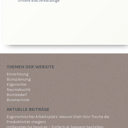
Unsere Blätterkataloge
THEMEN DER WEBSITE
Einrichtung
Büroplanung
Ergonomie
Raumakustik
Bürobedarf
Bürotechnik
AKTUELLE BEITRÄGE
Ergonomischer Arbeitsplatz: Warum Steh-Sitz-Tische die
Produktivität steigern
Umfangreiche Services – Einfach & bequem bestellen.