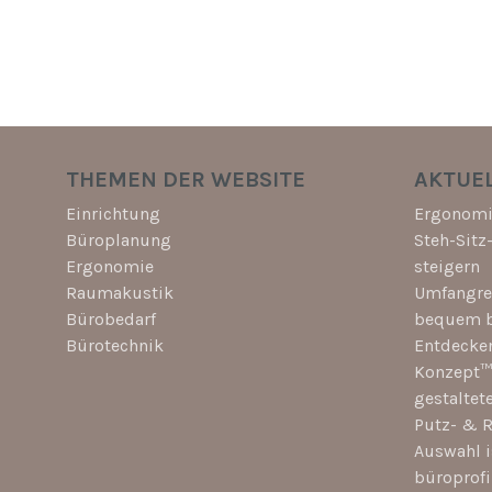
THEMEN DER WEBSITE
AKTUEL
Einrichtung
Ergonomi
Büroplanung
Steh-Sitz
Ergonomie
steigern
Raumakustik
Umfangrei
Bürobedarf
bequem b
Bürotechnik
Entdecken
Konzept™ 
gestaltet
Putz- & R
Auswahl i
büroprof