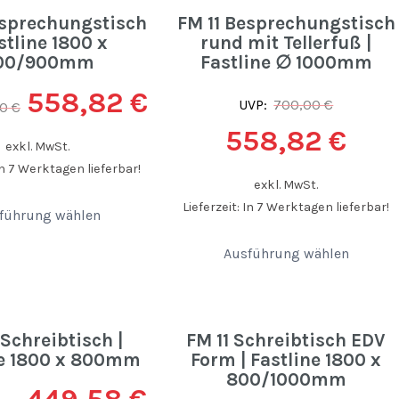
esprechungstisch
FM 11 Besprechungstisch
astline 1800 x
rund mit Tellerfuß |
00/900mm
Fastline ∅ 1000mm
558,82
€
UVP:
700,00
€
00
€
558,82
€
exkl. MwSt.
 In 7 Werktagen lieferbar!
exkl. MwSt.
Lieferzeit: In 7 Werktagen lieferbar!
führung wählen
Ausführung wählen
 Schreibtisch |
FM 11 Schreibtisch EDV
ne 1800 x 800mm
Form | Fastline 1800 x
800/1000mm