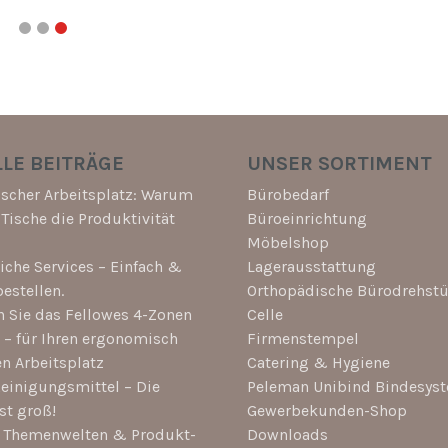
LE BEITRÄGE
UNSER SORTIMENT
scher Arbeitsplatz: Warum
Bürobedarf
-Tische die Produktivität
Büroeinrichtung
Möbelshop
che Services – Einfach &
Lagerausstattung
estellen.
Orthopädische Bürodrehstü
 Sie das Fellowes 4-Zonen
Celle
– für Ihren ergonomisch
Firmenstempel
en Arbeitsplatz
Catering & Hygiene
einigungsmittel – Die
Peleman Unibind Bindesys
st groß!
Gewerbekunden-Shop
i Themenwelten & Produkt-
Downloads