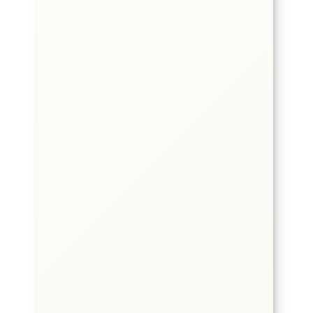
Bürostühle (33)
Bürostühle der Firmen interstuhl,
HAG, Haider Bioswing uvm.
Ansehen