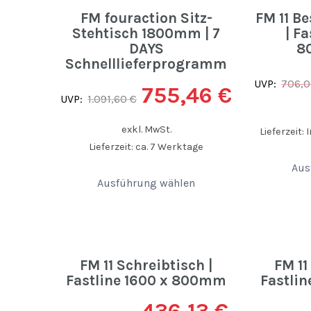
FM fouraction Sitz-
FM 11 B
Stehtisch 1800mm | 7
| F
DAYS
8
Schnelllieferprogramm
UVP:
706,
755,46
€
UVP:
1.091,60
€
exkl. MwSt.
Lieferzeit:
Lieferzeit: ca. 7 Werktage
Aus
Ausführung wählen
FM 11 Schreibtisch |
FM 11
Fastline 1600 x 800mm
Fastli