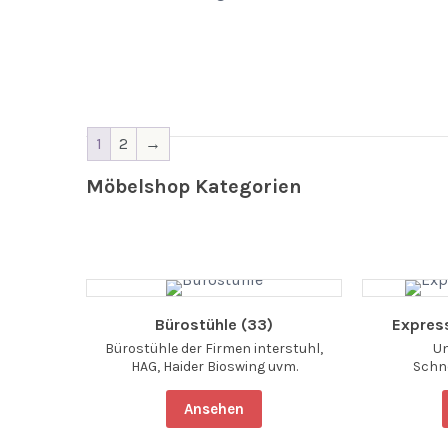
1
2
→
Möbelshop Kategorien
 (9)
Bürostühle (33)
Expres
zum
Bürostühle der Firmen interstuhl,
U
bholung.
HAG, Haider Bioswing uvm.
Schn
Ansehen