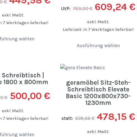
449,58
€
00
€
609,24
€
UVP:
763,00
€
exkl. MwSt.
exkl. MwSt.
 In 7 Werktagen lieferbar!
Lieferzeit: In 7 Werktagen lieferbar!
führung wählen
Ausführung wählen
 Schreibtisch |
ne 1800 x 800mm
geramöbel Sitz-Steh-
Schreibtisch Elevate
500,00
€
Basic 1200x800x730-
00
€
1230mm
exkl. MwSt.
478,15
€
statt:
638,66
€
 In 7 Werktagen lieferbar!
exkl. MwSt.
führung wählen