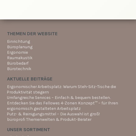
THEMEN DER WEBSITE
Einrichtung
Büroplanung
Ergonomie
Raumakustik
Bürobedarf
Bürotechnik
AKTUELLE BEITRÄGE
Ergonomischer Arbeitsplatz: Warum Steh-Sitz-Tische die
Produktivität steigern
Umfangreiche Services – Einfach & bequem bestellen.
Entdecken Sie das Fellowes 4-Zonen Konzept™ – für Ihren
ergonomisch gestalteten Arbeitsplatz
Putz- & Reinigungsmittel – Die Auswahl ist groß!
büroprofi Themenwelten & Produkt-Berater
UNSER SORTIMENT