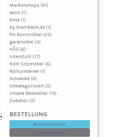
Markenshops
(61)
aeris
(1)
bma
(1)
by Grambeck.de
(1)
fm Büromöbel
(25)
geramöbel
(4)
HÅG
(6)
Interstuhl
(17)
Köhl Sitzmöbel
(6)
Rollcontainer
(1)
Schränke
(6)
Unkategorisiert
(5)
Unsere Bestseller
(19)
Zubehör
(5)
BESTELLUNG
BüromöbelShop
ErgonomieWelt