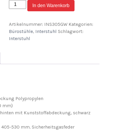
EW
In den Warenkorb
100
–
Artikelnummer:
INS305GW
Kategorien:
Ergonomischer
Bürostühle
,
Interstuhl
Schlagwort:
Polster-
Interstuhl
Drehstuhl
von
Interstuhl
(Modellreihe
152II)
quantity
deckung Polypropylen
60 mm)
hinten mit Kunststoffabdeckung, schwarz
n 405-530 mm. Sicherheitsgasfeder