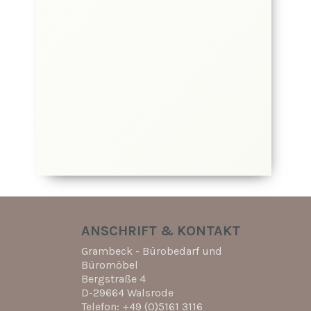
Bürostühle (33)
Bürostühle der Firmen interstuhl,
HAG, Haider Bioswing uvm.
Ansehen
ANSCHRIFT & KONTAKT
Grambeck - Bürobedarf und
Büromöbel
Bergstraße 4
D-29664 Walsrode
Telefon: +49 (0)5161 3116