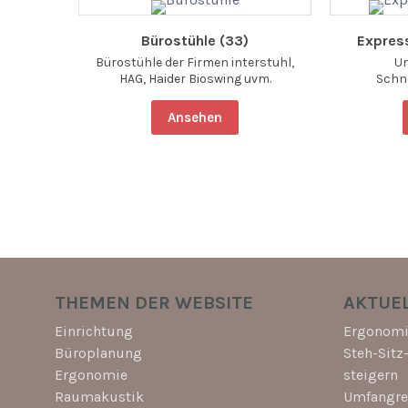
 (9)
Bürostühle (33)
Expres
zum
Bürostühle der Firmen interstuhl,
U
bholung.
HAG, Haider Bioswing uvm.
Schn
Ansehen
THEMEN DER WEBSITE
AKTUEL
Einrichtung
Ergonomi
Büroplanung
Steh-Sitz
Ergonomie
steigern
Raumakustik
Umfangrei