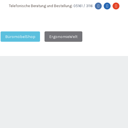
Telefonische Beratung und Bestellung:
05161 / 3116
BüromöbelShop
ErgonomieWelt