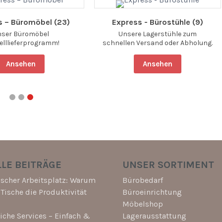
s – Büromöbel (23)
Express - Bürostühle (9)
nser Büromöbel
Unsere Lagerstühle zum
elllieferprogramm!
schnellen Versand oder Abholung.
Ansehen
Ansehen
LE BEITRÄGE
UNSER SORTIMENT
scher Arbeitsplatz: Warum
Bürobedarf
-Tische die Produktivität
Büroeinrichtung
Möbelshop
che Services – Einfach &
Lagerausstattung