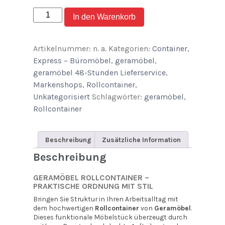
geramöbel
In den Warenkorb
Rollcontainer
Tiefe
Artikelnummer:
n. a.
Kategorien:
Container
,
600mm
Express – Büromöbel
,
geramöbel
,
quantity
geramöbel 48-Stunden Lieferservice
,
Markenshops
,
Rollcontainer
,
Unkategorisiert
Schlagwörter:
geramöbel
,
Rollcontainer
Beschreibung
Zusätzliche Information
Beschreibung
GERAMÖBEL ROLLCONTAINER –
PRAKTISCHE ORDNUNG MIT STIL
Bringen Sie Struktur in Ihren Arbeitsalltag mit
dem hochwertigen
Rollcontainer
von
Geramöbel
.
Dieses funktionale Möbelstück überzeugt durch