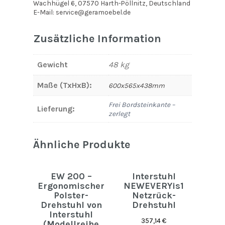
Wachhügel 6, 07570 Harth-Pöllnitz, Deutschland
E-Mail: service@geramoebel.de
Zusätzliche Information
Gewicht
48 kg
Maße (TxHxB):
600x565x438mm
Frei Bordsteinkante –
Lieferung:
zerlegt
Ähnliche Produkte
EW 200 –
Interstuhl
Ergonomischer
NEWEVERYis1
Polster-
Netzrück-
Drehstuhl von
Drehstuhl
Interstuhl
357,14
€
(Modellreihe