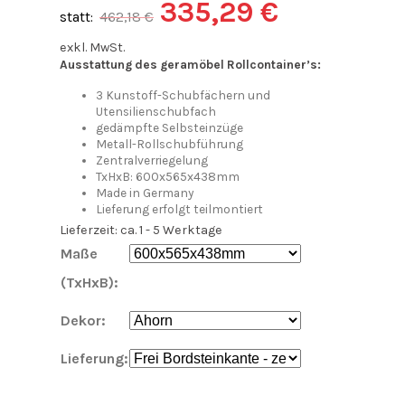
335,29
€
statt:
462,18
€
exkl. MwSt.
Ausstattung des geramöbel Rollcontainer’s:
3 Kunstoff-Schubfächern und
Utensilienschubfach
gedämpfte Selbsteinzüge
Metall-Rollschubführung
Zentralverriegelung
TxHxB: 600x565x438mm
Made in Germany
Lieferung erfolgt teilmontiert
Lieferzeit: ca. 1 - 5 Werktage
Maße
(TxHxB):
Dekor:
Lieferung: