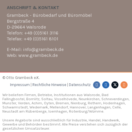
ANSCHRIFT & KONTAKT
Grambeck - Bürobedarf und Büromöbel
Bergstraße 4
D-29664 Walsrode
Telefon: +49 (0)5161 3116
Telefax: +49 (0)5161 8101
E-Mail: info@grambeck.de
Web: www.grambeck.de
© Otto Grambeck e.K.
Impressum
|
Rechtliche Hinweise
|
Datenschutz
Wir beliefern Firmen, Betriebe, Institutionen aus Walsrode, Bad
Fallingbostel, Bomlitz,
Soltau
, Visselhövede, Neunkirchen,
Schneverdingen
,
Munster,
Verden
, Achim, Oyten, Bremen,
Nienburg
, Rethem, Hodenhagen,
Schwarmstedt, Wedemark, Mellendorf,
Hannover
, Langenhagen,
Celle
,
Neustadt am Rübenberge, Isernhagen,
Rotenburg/Wümme
.
Unsere Angebote sind ausschließlich für Industrie, Handel, Handwerk,
Gewerbe und Behörden bestimmt. Alle Preise verstehen sich zuzüglich der
gesetzlichen Umsatzsteuer.