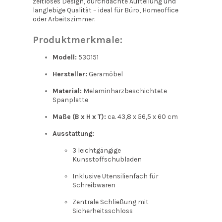
zeitloses Design, durchdachte Aufteilung und
langlebige Qualität – ideal für Büro, Homeoffice
oder Arbeitszimmer.
Produktmerkmale:
Modell:
530151
Hersteller:
Geramöbel
Material:
Melaminharzbeschichtete
Spanplatte
Maße (B x H x T):
ca. 43,8 x 56,5 x 60 cm
Ausstattung:
3 leichtgängige
Kunsstoffschubladen
Inklusive Utensilienfach für
Schreibwaren
Zentrale Schließung mit
Sicherheitsschloss