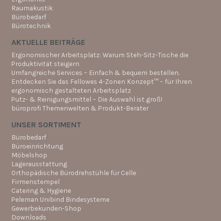
Raumakustik
Bürobedarf
Bürotechnik
AKTUELLE BEITRÄGE
Ergonomischer Arbeitsplatz: Warum Steh-Sitz-Tische die
Produktivität steigern
Umfangreiche Services – Einfach & bequem bestellen.
Entdecken Sie das Fellowes 4-Zonen Konzept™ – für Ihren
ergonomisch gestalteten Arbeitsplatz
Putz- & Reinigungsmittel – Die Auswahl ist groß!
büroprofi Themenwelten & Produkt-Berater
UNSER SORTIMENT
Bürobedarf
Büroeinrichtung
Möbelshop
Lagerausstattung
Orthopädische Bürodrehstühle für Celle
Firmenstempel
Catering & Hygiene
Peleman Unibind Bindesysteme
Gewerbekunden-Shop
Downloads